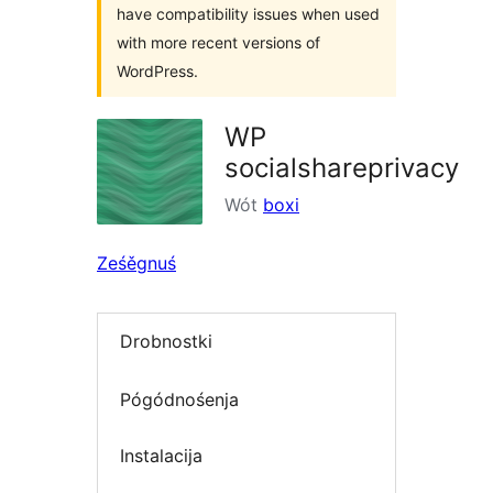
have compatibility issues when used
with more recent versions of
WordPress.
WP
socialshareprivacy
Wót
boxi
Ześěgnuś
Drobnostki
Pógódnośenja
Instalacija