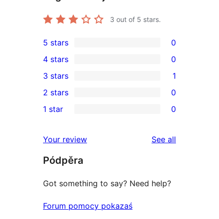
3
out of 5 stars.
5 stars
0
0
4 stars
0
5-
0
3 stars
1
star
4-
1
2 stars
0
reviews
star
3-
0
1 star
0
reviews
star
2-
0
review
star
1-
reviews
Your review
See all
reviews
star
Pódpěra
reviews
Got something to say? Need help?
Forum pomocy pokazaś