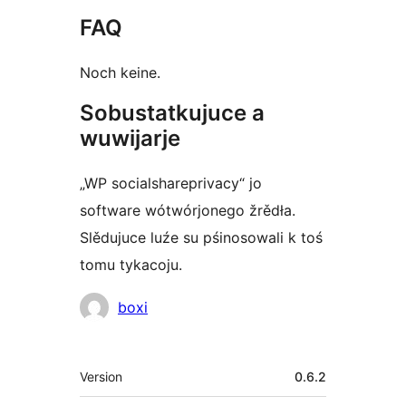
FAQ
Noch keine.
Sobustatkujuce a
wuwijarje
„WP socialshareprivacy“ jo
software wótwórjonego žrědła.
Slědujuce luźe su pśinosowali k toś
tomu tykacoju.
Sobustatkujuce
boxi
Meta
Version
0.6.2