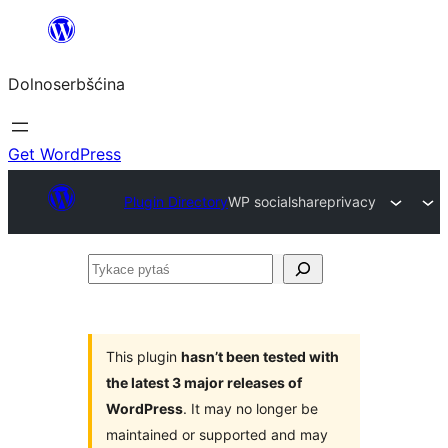
Dalej
k
Dolnoserbšćina
wopśimjeśeju
Get WordPress
Plugin Directory
WP socialshareprivacy
Tykace
pytaś
This plugin
hasn’t been tested with
the latest 3 major releases of
WordPress
. It may no longer be
maintained or supported and may