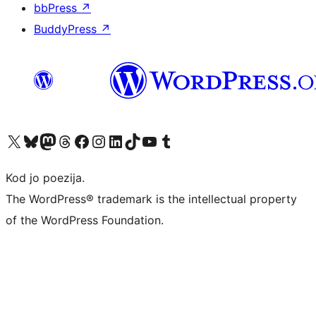
bbPress
↗
BuddyPress
↗
Visit our X (formerly Twitter) account
Visit our Bluesky account
Visit our Mastodon account
Visit our Threads account
Visit our Facebook page
Visit our Instagram account
Visit our LinkedIn account
Visit our TikTok account
Visit our YouTube channel
Visit our Tumblr account
Kod jo poezija.
The WordPress® trademark is the intellectual property
of the WordPress Foundation.