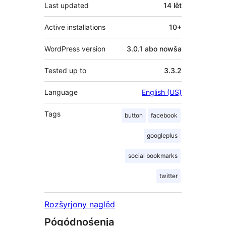
Last updated
14 lět
Active installations
10+
WordPress version
3.0.1 abo nowša
Tested up to
3.3.2
Language
English (US)
Tags
button
facebook
googleplus
social bookmarks
twitter
Rozšyrjony naglěd
Pógódnośenja