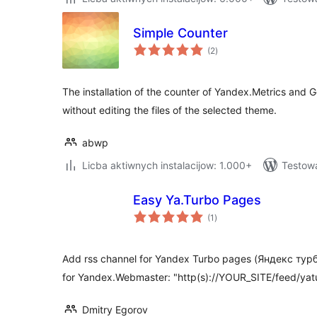
Simple Counter
total
(2
)
ratings
The installation of the counter of Yandex.Metrics and 
without editing the files of the selected theme.
abwp
Licba aktiwnych instalacijow: 1.000+
Testow
Easy Ya.Turbo Pages
total
(1
)
ratings
Add rss channel for Yandex Turbo pages (Яндекс турб
for Yandex.Webmaster: "http(s)://YOUR_SITE/feed/yatu
Dmitry Egorov