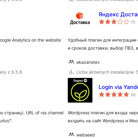
Яндекс Достав
to
(1
)
ra
Google Analytics on the website
Удобный плагин для интеграции 
и сроков доставки, выбор ПВЗ, в
akazanstev
any z 6.5.8
Licba aktiwnych instalacijow:
Login via Yan
to
(5
)
ra
о страниц). URL of rss channel
Wordpress плагин для входа чер
rbo/".
входить на сайт Wordpress и Wo
webseed