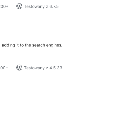
 200+
Testowany z 6.7.5
tal
tings
d adding it to the search engines.
 100+
Testowany z 4.5.33