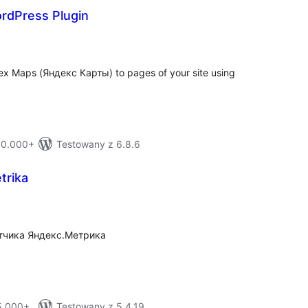
rdPress Plugin
total
)
ratings
ex Maps (Яндекс Карты) to pages of your site using
 10.000+
Testowany z 6.8.6
trika
tal
tings
етчика Яндекс.Метрика
 5.000+
Testowany z 5.4.19