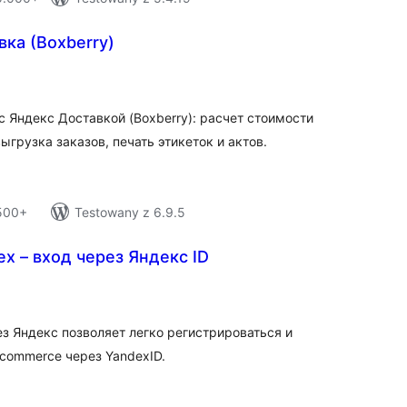
ка (Boxberry)
tal
tings
с Яндекс Доставкой (Boxberry): расчет стоимости
ыгрузка заказов, печать этикеток и актов.
 500+
Testowany z 6.9.5
dex – вход через Яндекс ID
tal
tings
ез Яндекс позволяет легко регистрироваться и
ocommerce через YandexID.