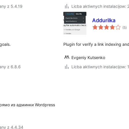
any z 5.4.19
Licba aktiwnych instalacijow:
Addurilka
to
(5
)
ra
goals.
Plugin for verify a link indexing an
Evgeniy Kutsenko
any z 6.8.6
Licba aktiwnych instalacijow:
рямо из админки Wordpress
any z 4.4.34