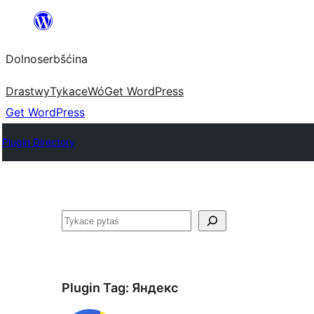
Dalej
k
Dolnoserbšćina
wopśimjeśeju
Drastwy
Tykace
Wó
Get WordPress
Get WordPress
Plugin Directory
Pytaś
Plugin Tag:
Яндекс