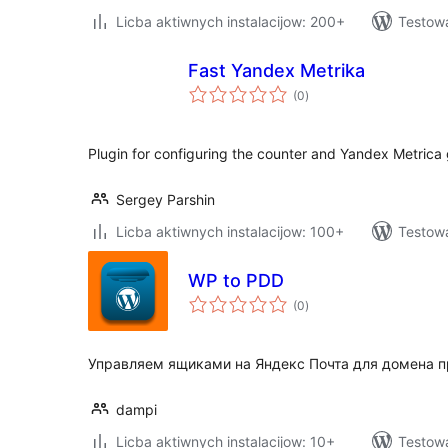
Licba aktiwnych instalacijow: 200+
Testow
Fast Yandex Metrika
total
(0
)
ratings
Plugin for configuring the counter and Yandex Metrica 
Sergey Parshin
Licba aktiwnych instalacijow: 100+
Testow
WP to PDD
total
(0
)
ratings
Управляем ящиками на Яндекс Почта для домена п
dampi
Licba aktiwnych instalacijow: 10+
Testow