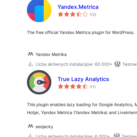
Yandex.Metrica
total
(12
)
ratings
The free official Yandex.Metrica plugin for WordPress.
Yandex Metrika
Licba aktiwnych instalacijow: 60.000+
Testow
True Lazy Analytics
total
(11
)
ratings
This plugin enables lazy loading for Google Analytics, M
Hotjar, Yandex Metrica (Yandex Metrika) and Liveinter
seojacky
Licba aktiwnych instalacijow: 6.000+
Testow