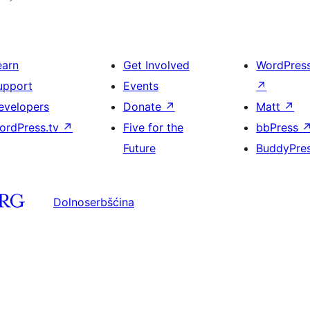
earn
Get Involved
WordPres
upport
Events
↗
evelopers
Donate
↗
Matt
↗
ordPress.tv
↗
Five for the
bbPress
Future
BuddyPre
Dolnoserbšćina