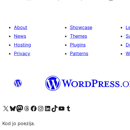
About
Showcase
L
News
Themes
S
Hosting
Plugins
D
Privacy
Patterns
W
Visit our X (formerly Twitter) account
Visit our Bluesky account
Visit our Mastodon account
Visit our Threads account
Visit our Facebook page
Visit our Instagram account
Visit our LinkedIn account
Visit our TikTok account
Visit our YouTube channel
Visit our Tumblr account
Kod jo poezija.