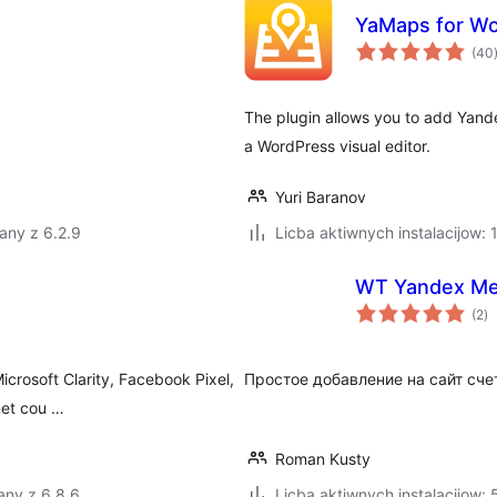
YaMaps for Wo
(40
The plugin allows you to add Yand
a WordPress visual editor.
Yuri Baranov
any z 6.2.9
Licba aktiwnych instalacijow:
WT Yandex Me
to
(2
)
ra
icrosoft Clarity, Facebook Pixel,
Простое добавление на сайт сч
net cou …
Roman Kusty
any z 6.8.6
Licba aktiwnych instalacijow: