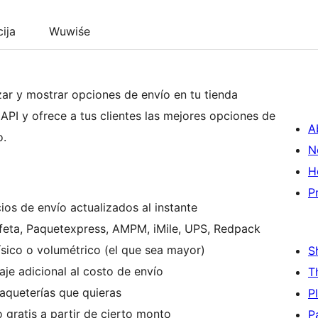
cija
Wuwiśe
izar y mostrar opciones de envío en tu tienda
I y ofrece a tus clientes las mejores opciones de
A
o.
N
H
P
os de envío actualizados al instante
feta, Paquetexpress, AMPM, iMile, UPS, Redpack
sico o volumétrico (el que sea mayor)
S
je adicional al costo de envío
T
aqueterías que quieras
P
 gratis a partir de cierto monto
P