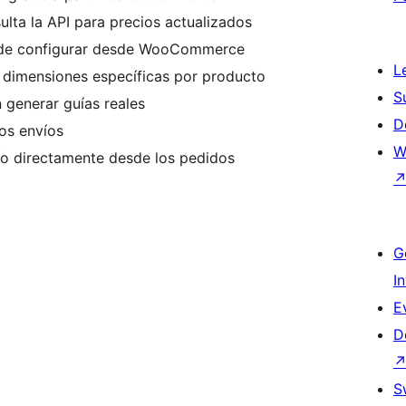
lta la API para precios actualizados
 de configurar desde WooCommerce
L
dimensiones específicas por producto
S
n generar guías reales
D
os envíos
W
ío directamente desde los pedidos
G
I
E
D
S