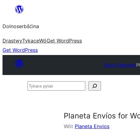
Dalej
k
Dolnoserbšćina
wopśimjeśeju
Drastwy
Tykace
Wó
Get WordPress
Get WordPress
Plugin Directory
P
Tykace
pytaś
Planeta Envíos for 
Wót
Planeta Envios