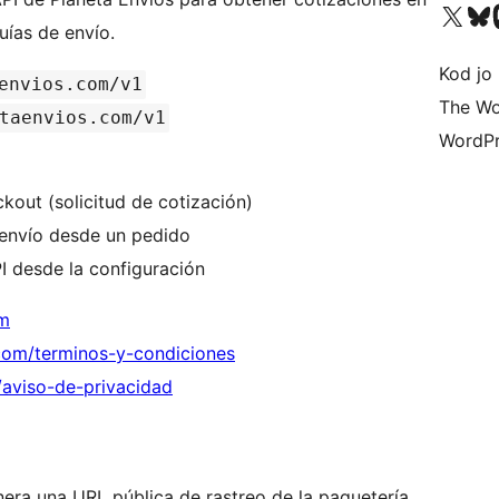
Visit our X (formerly 
Visit ou
Vi
uías de envío.
Kod jo 
envios.com/v1
The Wo
taenvios.com/v1
WordPr
ckout (solicitud de cotización)
 envío desde un pedido
I desde la configuración
om
.com/terminos-y-condiciones
/aviso-de-privacidad
nera una URL pública de rastreo de la paquetería