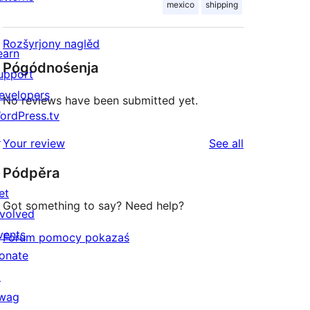
mexico
shipping
Rozšyrjony naglěd
earn
Pógódnośenja
upport
evelopers
No reviews have been submitted yet.
ordPress.tv
↗
reviews
Your review
See all
Pódpěra
et
Got something to say? Need help?
nvolved
vents
Forum pomocy pokazaś
onate
↗
wag