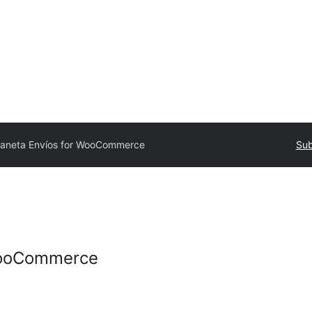
laneta Envíos for WooCommerce
Sub
WooCommerce