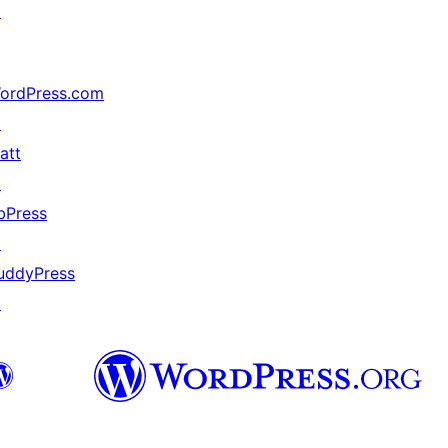
↗
ordPress.com
↗
att
↗
bPress
↗
uddyPress
↗