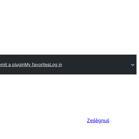
mit a plugin
My favorites
Log in
Ześěgnuś