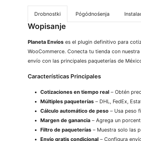
Drobnostki
Pógódnośenja
Instala
Wopisanje
Planeta Envíos
es el plugin definitivo para cot
WooCommerce. Conecta tu tienda con nuestra AP
envío con las principales paqueterías de Méxic
Características Principales
Cotizaciones en tiempo real
– Obtén preci
Múltiples paqueterías
– DHL, FedEx, Esta
Cálculo automático de peso
– Usa peso fí
Margen de ganancia
– Agrega un porcenta
Filtro de paqueterías
– Muestra solo las p
Envío gratis condicional
– Configura envío