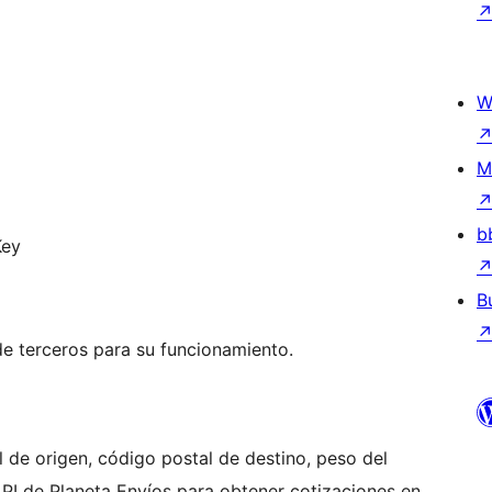
W
M
b
Key
B
de terceros para su funcionamiento.
l de origen, código postal de destino, peso del
PI de Planeta Envíos para obtener cotizaciones en