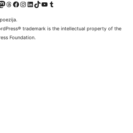
Twitter) account
r Bluesky account
sit our Mastodon account
Visit our Threads account
Visit our Facebook page
Visit our Instagram account
Visit our LinkedIn account
Visit our TikTok account
Visit our YouTube channel
Visit our Tumblr account
poezija.
rdPress® trademark is the intellectual property of the
ess Foundation.