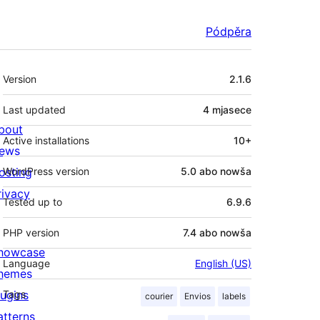
Pódpěra
Meta
Version
2.1.6
Last updated
4 mjasece
bout
Active installations
10+
ews
osting
WordPress version
5.0 abo nowša
rivacy
Tested up to
6.9.6
PHP version
7.4 abo nowša
howcase
Language
English (US)
hemes
lugins
Tags
courier
Envios
labels
atterns