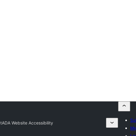
Su
tADA Website Accessibility
My
Lo