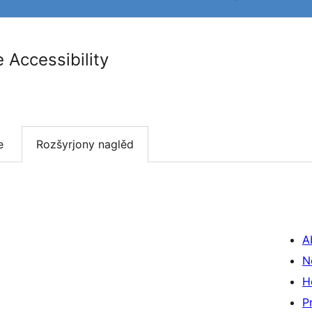
Accessibility
e
Rozšyrjony naglěd
A
N
H
P