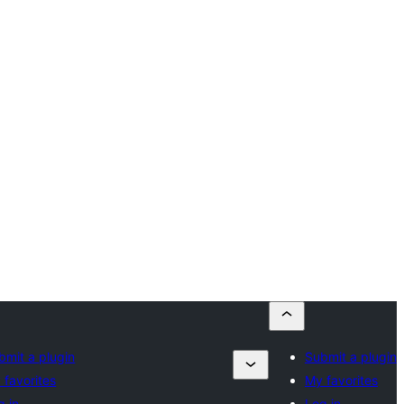
bmit a plugin
Submit a plugin
 favorites
My favorites
g in
Log in