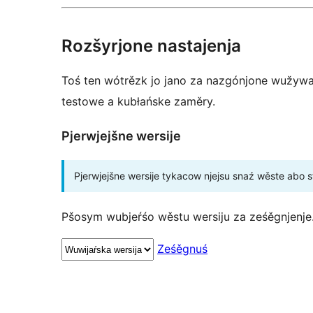
Rozšyrjone nastajenja
Toś ten wótrězk jo jano za nazgónjone wužywar
testowe a kubłańske zaměry.
Pjerwjejšne wersije
Pjerwjejšne wersije tykacow njejsu snaź wěste abo 
Pšosym wubjeŕśo wěstu wersiju za ześěgnjenje
Ześěgnuś