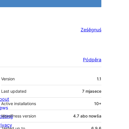
Ześěgnuś
Pódpěra
Meta
Version
1.1
Last updated
7 mjasece
bout
Active installations
10+
ews
osting
WordPress version
4.7 abo nowša
rivacy
Tested up to
6.9.6