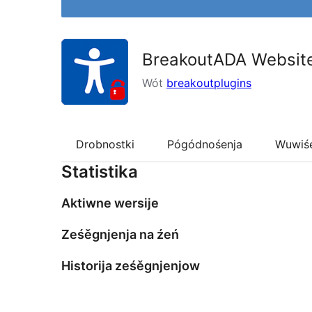
BreakoutADA Website 
Wót
breakoutplugins
Drobnostki
Pógódnośenja
Wuwiś
Statistika
Aktiwne wersije
Ześěgnjenja na źeń
Historija ześěgnjenjow