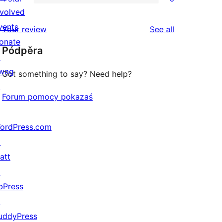
star
2-
0
nvolved
reviews
star
1-
vents
reviews
Your review
See all
reviews
star
onate
Pódpěra
reviews
↗
wag
Got something to say? Need help?
↗
Forum pomocy pokazaś
ordPress.com
↗
att
↗
bPress
↗
uddyPress