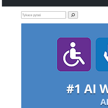
Tykace
pytaś