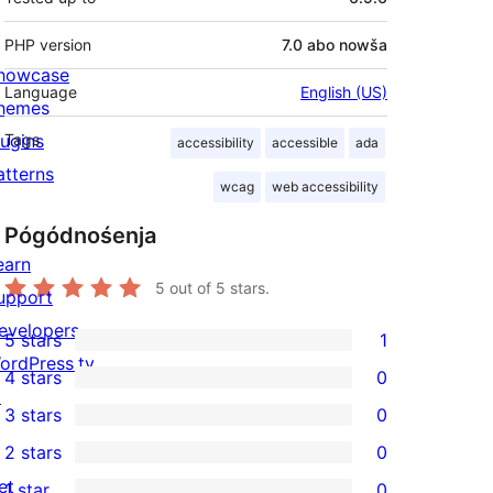
PHP version
7.0 abo nowša
howcase
Language
English (US)
hemes
lugins
Tags
accessibility
accessible
ada
atterns
wcag
web accessibility
Pógódnośenja
earn
5
out of 5 stars.
upport
evelopers
5 stars
1
1
ordPress.tv
4 stars
0
5-
0
↗
3 stars
0
star
4-
0
2 stars
0
review
star
3-
0
et
1 star
0
reviews