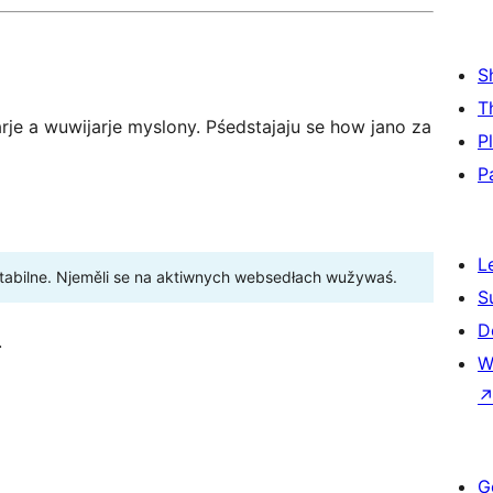
S
T
je a wuwijarje myslony. Pśedstajaju se how jano za
P
P
L
stabilne. Njeměli se na aktiwnych websedłach wužywaś.
S
D
.
W
G