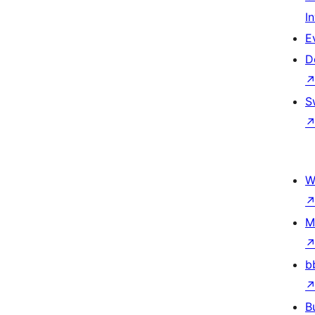
I
E
D
S
W
M
b
B